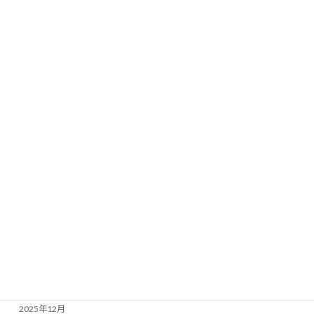
賃貸
売買
税金
相続
月別アーカイブ
2026年7月
2026年6月
2026年5月
2026年4月
2026年3月
2026年1月
2025年12月